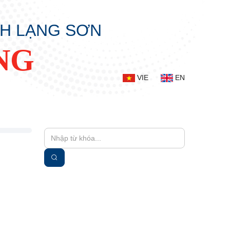
NH LẠNG SƠN
NG
VIE
EN