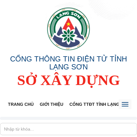
CỔNG THÔNG TIN ĐIỆN TỬ TỈNH
LẠNG SƠN
SỞ XÂY DỰNG
TRANG CHỦ
GIỚI THIỆU
CỔNG TTĐT TỈNH LẠNG SƠN
Toggl
naviga