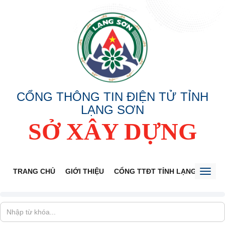
CỔNG THÔNG TIN ĐIỆN TỬ TỈNH
LẠNG SƠN
SỞ XÂY DỰNG
TRANG CHỦ
GIỚI THIỆU
CỔNG TTĐT TỈNH LẠNG SƠN
Toggl
naviga