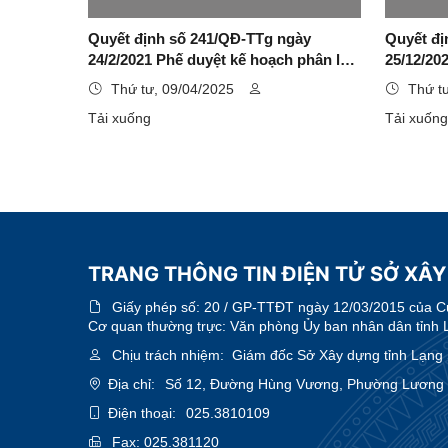
Quyết định số 241/QĐ-TTg ngày
Quyết đ
24/2/2021 Phế duyệt kế hoạch phân loại
25/12/20
đô thị toàn quốc giai đoạn 2021-2030
trình phá
Thứ tư, 09/04/2025
Thứ t
giai đoạ
Tải xuống
TRANG THÔNG TIN ĐIỆN TỬ SỞ XÂ
Giấy phép số:
20 / GP-TTĐT ngày 12/03/2015 của Cục
Cơ quan thường trực: Văn phòng Ủy ban nhân dân tỉnh 
Chịu trách nhiệm:
Giám đốc Sở Xây dựng tỉnh Lạng
Địa chỉ:
Số 12, Đường Hùng Vương, Phường Lương V
Điện thoại:
025.3810109
Fax:
025.381120