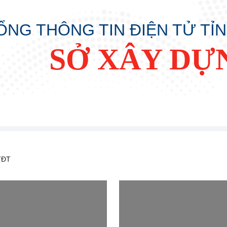
ỔNG THÔNG TIN ĐIỆN TỬ TỈ
SỞ XÂY DỰ
TĐT