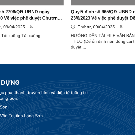
ịnh 2706/QĐ-UBND ngày
Quyết định số 965/QĐ-UBND 
20 Về việc phê duyệt Chương
23/6/2023 Về việc phê duyệt 
t triển đô thị tỉnh Lạng Sơn
lập Chương trình phát triển đô 
ư, 09/04/2025
Thứ tư, 09/04/2025
n 2020-2035
trấn Bắc Sơn, huyện Bắc Sơn,
Tải xuống Tải xuống Tải xuống
HƯỚNG DẪN TẢI FILE VĂN BẢN
Lạng Sơn đến năm 2035
THEO (Để ổn định nên dùng cài t
duyệt ...
Y DỰNG
 phát thanh, truyền hình và điện tử thông tin
Lạng Sơn.
 Sơn
ăn Tri, tỉnh Lạng Sơn