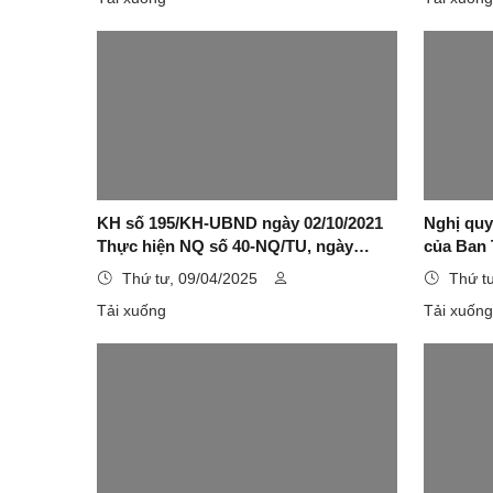
KH số 195/KH-UBND ngày 02/10/2021
Nghị quy
Thực hiện NQ số 40-NQ/TU, ngày
của Ban 
05/8/2021 của Ban Thường vụ Tỉnh uỷ
dựng và 
Thứ tư, 09/04/2025
Thứ t
về xây dựng và phát triển TPLS giai
Sơn giai
Tải xuống
Tải xuốn
đoạn 2021-2030, định hướng đến năm
đến năm
2050