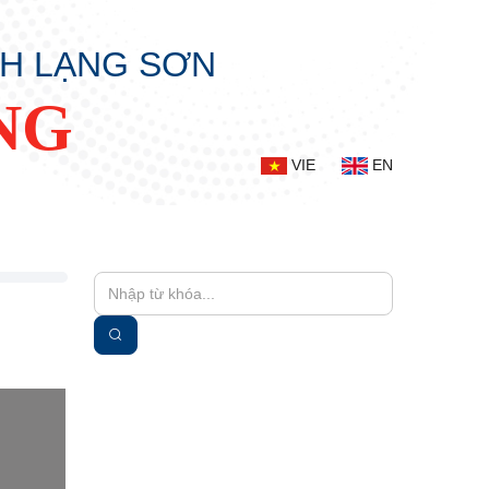
NH LẠNG SƠN
NG
VIE
EN