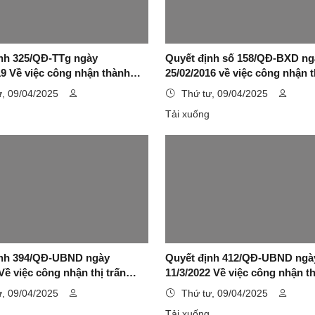
nh 325/QĐ-TTg ngày
Quyết định số 158/QĐ-BXD ng
19 Về việc công nhận thành
25/02/2016 về việc công nhận t
Sơn là đô thị loại II trực
Đồng Đăng mở rộng, H Cao Lộ
ư, 09/04/2025
Thứ tư, 09/04/2025
nh Lạng Sơn
tiêu chuẩn Đô thị loại IV
g
Tải xuống
ịnh 394/QĐ-UBND ngày
Quyết định 412/QĐ-UBND ngà
Về việc công nhận thị trấn
11/3/2022 Về việc công nhận th
ờng Thái Bình, huyện Đình
Cao Lộc, huyện Cao Lộc, tỉnh
ư, 09/04/2025
Thứ tư, 09/04/2025
 Lạng Sơn là đô thị loại V
Sơn là đô thị loại V
g
Tải xuống