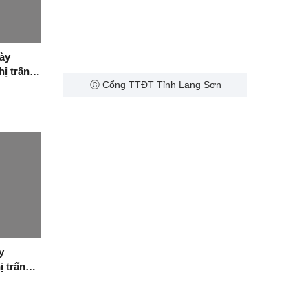
ày
hị trấn
Ⓒ Cổng TTĐT Tỉnh Lạng Sơn
c đạt
y
ị trấn
 Lạng