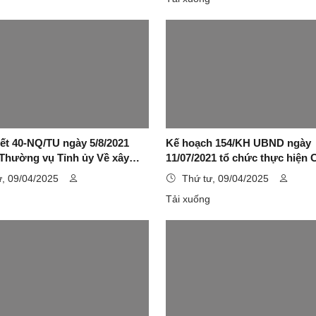
ết 40-NQ/TU ngày 5/8/2021
Kế hoạch 154/KH UBND ngày
Thường vụ Tỉnh ủy Về xây
11/07/2021 tổ chức thực hiện
phát triển thành phố Lạng
trình phát triển đô thị tỉnh Lạ
ư, 09/04/2025
Thứ tư, 09/04/2025
 đoạn 2021 - 2030, định hướng
giai đoạn 2020 - 2035 (giai đoạ
g
Tải xuống
 2050
2021-2025)