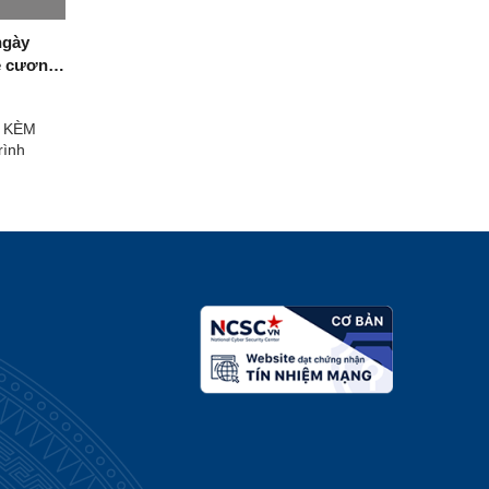
ngày
Đề cương
thị thị
 tỉnh
 KÈM
rình