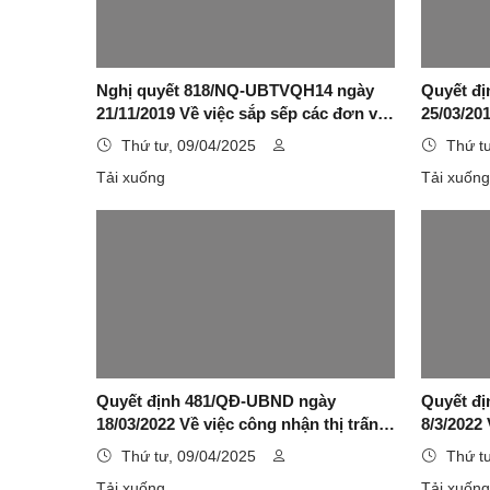
Nghị quyết 818/NQ-UBTVQH14 ngày
Quyết đị
21/11/2019 Về việc sắp sếp các đơn vị
25/03/20
hành chính cấp xã thuộc tỉnh Lạng
phố Lạng 
Thứ tư, 09/04/2025
Thứ t
Sơn
thuộc tỉ
Tải xuống
Tải xuốn
Quyết định 481/QĐ-UBND ngày
Quyết đ
18/03/2022 Về việc công nhận thị trấn
8/3/2022 
Đình Lập, huyện Đình Lập, tỉnh Lạng
Nông trư
Thứ tư, 09/04/2025
Thứ t
Sơn là đô thị loại V
Lập, tỉnh
Tải xuống
Tải xuốn