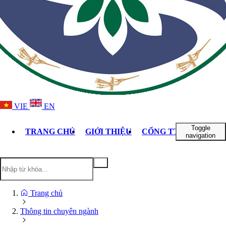
VIE
EN
Toggle
TRANG CHỦ
GIỚI THIỆU
CỔNG TTĐT TỈNH L
navigation
Trang chủ
Thông tin chuyên ngành