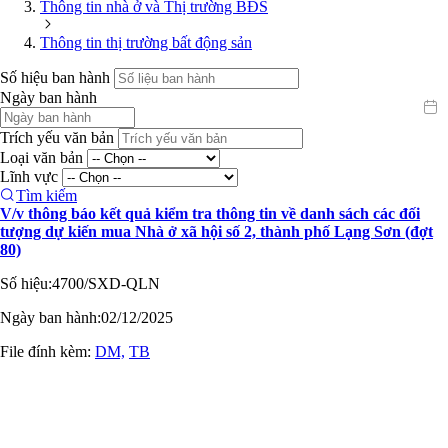
Thông tin nhà ở và Thị trường BĐS
Thông tin thị trường bất động sản
Số hiệu ban hành
Ngày ban hành
Trích yếu văn bản
Loại văn bản
Lĩnh vực
Tìm kiếm
V/v thông báo kết quả kiểm tra thông tin về danh sách các đối
tượng dự kiến mua Nhà ở xã hội số 2, thành phố Lạng Sơn (đợt
80)
Số hiệu:
4700/SXD-QLN
Ngày ban hành:
02/12/2025
File đính kèm:
DM,
TB