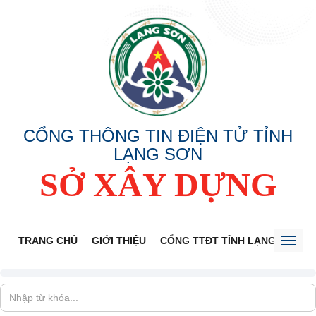
CỔNG THÔNG TIN ĐIỆN TỬ TỈNH
LẠNG SƠN
SỞ XÂY DỰNG
TRANG CHỦ
GIỚI THIỆU
CỔNG TTĐT TỈNH LẠNG SƠN
Toggl
naviga