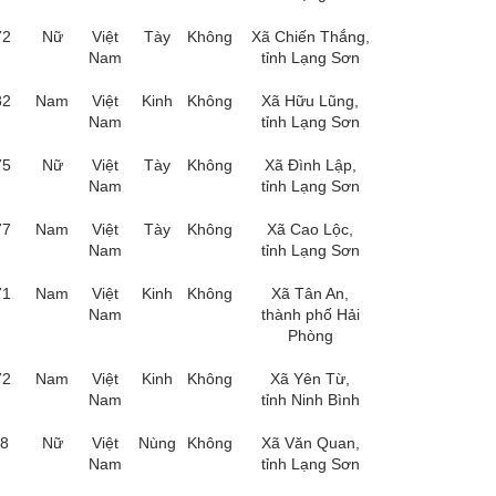
72
Nữ
Việt
Tày
Không
Xã Chiến Thắng,
Nam
tỉnh Lạng Sơn
82
Nam
Việt
Kinh
Không
Xã Hữu Lũng,
Nam
tỉnh Lạng Sơn
75
Nữ
Việt
Tày
Không
Xã Đình Lập,
Nam
tỉnh Lạng Sơn
77
Nam
Việt
Tày
Không
Xã Cao Lộc,
Nam
tỉnh Lạng Sơn
71
Nam
Việt
Kinh
Không
Xã Tân An,
Nam
thành phố Hải
Phòng
72
Nam
Việt
Kinh
Không
Xã Yên Từ,
Nam
tỉnh Ninh Bình
78
Nữ
Việt
Nùng
Không
Xã Văn Quan,
Nam
tỉnh Lạng Sơn