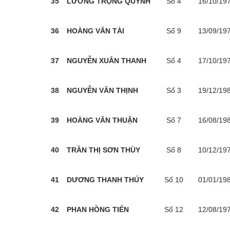
35
LƯƠNG TRỌNG QUỲNH
Số 4
16/10/19
36
HOÀNG VĂN TÀI
Số 9
13/09/19
37
NGUYỄN XUÂN THANH
Số 4
17/10/19
38
NGUYỄN VĂN THỊNH
Số 3
19/12/19
39
HOÀNG VĂN THUẬN
Số 7
16/08/19
40
TRẦN THỊ SƠN THÙY
Số 8
10/12/19
41
DƯƠNG THANH THÚY
Số 10
01/01/19
42
PHAN HỒNG TIẾN
Số 12
12/08/19