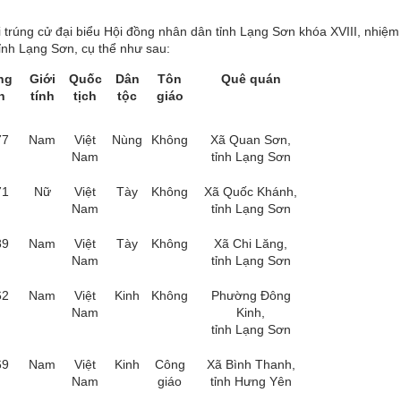
trúng cử đại biểu Hội đồng nhân dân tỉnh Lạng Sơn khóa XVIII, nhiệm
tỉnh Lạng Sơn, cụ thể như sau:
ng
Giới
Quốc
Dân
Tôn
Quê quán
h
tính
tịch
tộc
giáo
77
Nam
Việt
Nùng
Không
Xã Quan Sơn,
Nam
tỉnh Lạng Sơn
71
Nữ
Việt
Tày
Không
Xã Quốc Khánh,
Nam
tỉnh Lạng Sơn
89
Nam
Việt
Tày
Không
Xã Chi Lăng,
Nam
tỉnh Lạng Sơn
62
Nam
Việt
Kinh
Không
Phường Đông
Nam
Kinh,
tỉnh Lạng Sơn
69
Nam
Việt
Kinh
Công
Xã Bình Thanh,
Nam
giáo
tỉnh Hưng Yên