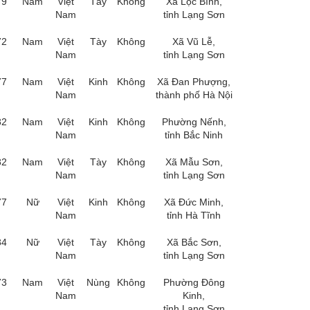
79
Nam
Việt
Tày
Không
Xã Lộc Bình,
Nam
tỉnh Lạng Sơn
72
Nam
Việt
Tày
Không
Xã Vũ Lễ,
Nam
tỉnh Lạng Sơn
77
Nam
Việt
Kinh
Không
Xã Đan Phượng,
Nam
thành phố Hà Nội
82
Nam
Việt
Kinh
Không
Phường Nếnh,
Nam
tỉnh Bắc Ninh
82
Nam
Việt
Tày
Không
Xã Mẫu Sơn,
Nam
tỉnh Lạng Sơn
77
Nữ
Việt
Kinh
Không
Xã Đức Minh,
Nam
tỉnh Hà Tĩnh
84
Nữ
Việt
Tày
Không
Xã Bắc Sơn,
Nam
tỉnh Lạng Sơn
73
Nam
Việt
Nùng
Không
Phường Đông
Nam
Kinh,
tỉnh Lạng Sơn