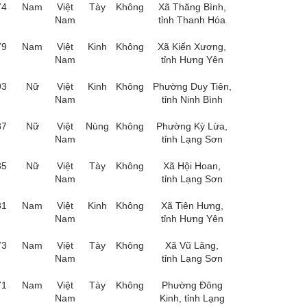
74
Nam
Việt
Tày
Không
Xã Thăng Bình,
Nam
tỉnh Thanh Hóa
79
Nam
Việt
Kinh
Không
Xã Kiến Xương,
Nam
tỉnh Hưng Yên
93
Nữ
Việt
Kinh
Không
Phường Duy Tiên,
Nam
tỉnh Ninh Bình
87
Nữ
Việt
Nùng
Không
Phường Kỳ Lừa,
Nam
tỉnh Lạng Sơn
85
Nữ
Việt
Tày
Không
Xã Hội Hoan,
Nam
tỉnh Lạng Sơn
81
Nam
Việt
Kinh
Không
Xã Tiên Hưng,
Nam
tỉnh Hưng Yên
73
Nam
Việt
Tày
Không
Xã Vũ Lăng,
Nam
tỉnh Lạng Sơn
71
Nam
Việt
Tày
Không
Phường Đông
Nam
Kinh, tỉnh Lạng