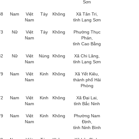
Sơn
88
Nam
Việt
Tày
Không
Xã Tân Tri,
Nam
tỉnh Lạng Sơn
73
Nữ
Việt
Tày
Không
Phường Thục
Nam
Phán,
tỉnh Cao Bằng
82
Nữ
Việt
Nùng
Không
Xã Chi Lăng,
Nam
tỉnh Lạng Sơn
79
Nam
Việt
Kinh
Không
Xã Yết Kiêu,
Nam
thành phố Hải
Phòng
72
Nam
Việt
Kinh
Không
Xã Đại Lai,
Nam
tỉnh Bắc Ninh
79
Nam
Việt
Kinh
Không
Phường Nam
Nam
Định,
tỉnh Ninh Bình