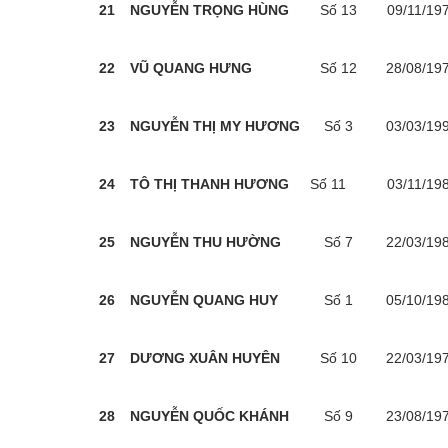
21
NGUYỄN TRỌNG HÙNG
Số 13
09/11/19
22
VŨ QUANG HƯNG
Số 12
28/08/19
23
NGUYỄN THỊ MY HƯƠNG
Số 3
03/03/19
24
TÔ THỊ THANH HƯƠNG
Số 11
03/11/19
25
NGUYỄN THU HƯỜNG
Số 7
22/03/19
26
NGUYỄN QUANG HUY
Số 1
05/10/19
27
DƯƠNG XUÂN HUYÊN
Số 10
22/03/19
28
NGUYỄN QUỐC KHÁNH
Số 9
23/08/19