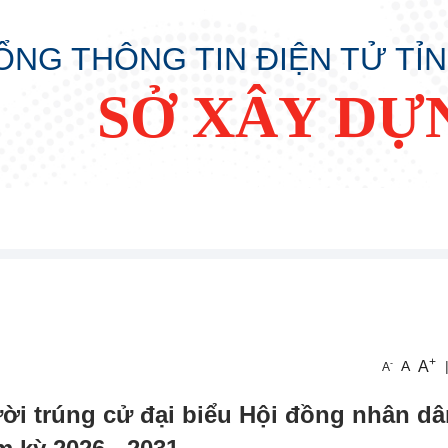
ỔNG THÔNG TIN ĐIỆN TỬ TỈ
SỞ XÂY DỰ
+
A
-
A
A
i trúng cử đại biểu Hội đồng nhân dâ