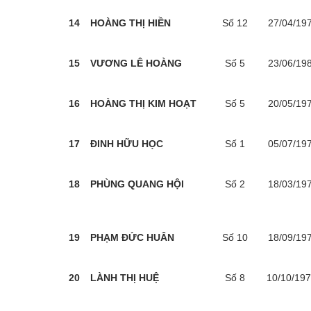
14
HOÀNG THỊ HIỀN
Số 12
27/04/19
15
VƯƠNG LÊ HOÀNG
Số 5
23/06/19
16
HOÀNG THỊ KIM HOẠT
Số 5
20/05/19
17
ĐINH HỮU HỌC
Số 1
05/07/19
18
PHÙNG QUANG HỘI
Số 2
18/03/19
19
PHẠM ĐỨC HUÂN
Số 10
18/09/19
20
LÀNH THỊ HUỆ
Số 8
10/10/19