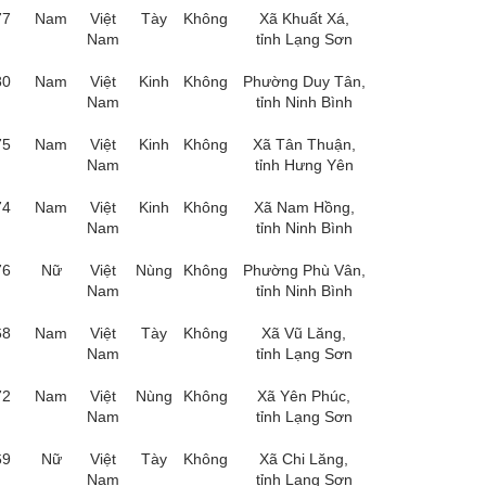
77
Nam
Việt
Tày
Không
Xã Khuất Xá,
Nam
tỉnh Lạng Sơn
80
Nam
Việt
Kinh
Không
Phường Duy Tân,
Nam
tỉnh Ninh Bình
75
Nam
Việt
Kinh
Không
Xã Tân Thuận,
Nam
tỉnh Hưng Yên
74
Nam
Việt
Kinh
Không
Xã Nam Hồng,
Nam
tỉnh Ninh Bình
76
Nữ
Việt
Nùng
Không
Phường Phù Vân,
Nam
tỉnh Ninh Bình
68
Nam
Việt
Tày
Không
Xã Vũ Lăng,
Nam
tỉnh Lạng Sơn
72
Nam
Việt
Nùng
Không
Xã Yên Phúc,
Nam
tỉnh Lạng Sơn
69
Nữ
Việt
Tày
Không
Xã Chi Lăng,
Nam
tỉnh Lạng Sơn