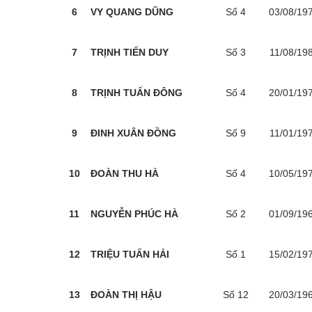
6
VY QUANG DŨNG
Số 4
03/08/19
7
TRỊNH TIẾN DUY
Số 3
11/08/19
8
TRỊNH TUẤN ĐÔNG
Số 4
20/01/19
9
ĐINH XUÂN ĐỒNG
Số 9
11/01/19
10
ĐOÀN THU HÀ
Số 4
10/05/19
11
NGUYỄN PHÚC HÀ
Số 2
01/09/19
12
TRIỆU TUẤN HẢI
Số 1
15/02/19
13
ĐOÀN THỊ HẬU
Số 12
20/03/19