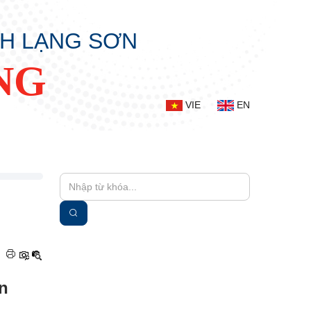
NH LẠNG SƠN
NG
VIE
EN
|
n