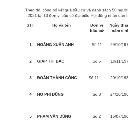
Theo đó, công bố kết quả bầu cử và danh sách 50 người 
- 2031 tại 13 đơn vị bầu cử đại biểu Hội đồng nhân dân 
STT
Họ và tên
Đơn vị
Ngày thá
bầu cử
năm sin
1
HOÀNG XUÂN ANH
Số 11
29/10/19
2
GIÁP THỊ BẮC
Số 5
10/11/19
3
ĐOÀN THÀNH CÔNG
Số 11
20/10/19
4
HỒ PHI DŨNG
Số 8
24/10/19
5
PHẠM VĂN DŨNG
Số 2
15/07/19