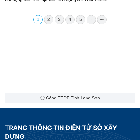
1
2
3
4
5
»
»»
Ⓒ Cổng TTĐT Tỉnh Lạng Sơn
TRANG THÔNG TIN ĐIỆN TỬ SỞ XÂY
DỰNG