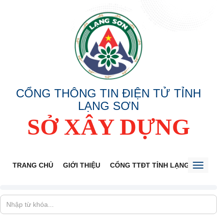
CỔNG THÔNG TIN ĐIỆN TỬ TỈNH
LẠNG SƠN
SỞ XÂY DỰNG
TRANG CHỦ
GIỚI THIỆU
CỔNG TTĐT TỈNH LẠNG SƠN
Toggl
naviga