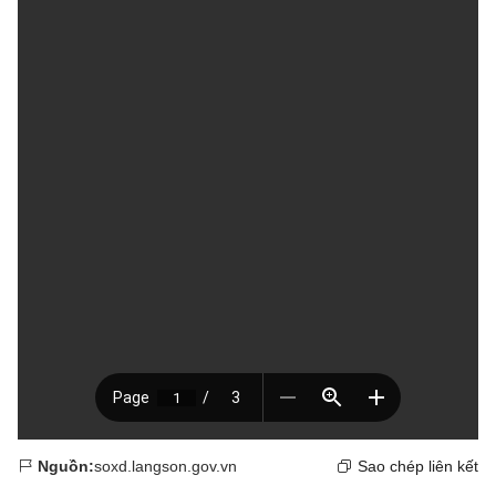
Nguồn:
soxd.langson.gov.vn
Sao chép liên kết