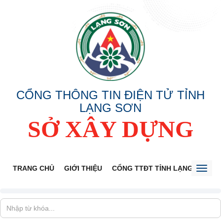
CỔNG THÔNG TIN ĐIỆN TỬ TỈNH
LẠNG SƠN
SỞ XÂY DỰNG
TRANG CHỦ
GIỚI THIỆU
CỔNG TTĐT TỈNH LẠNG SƠN
Toggl
naviga