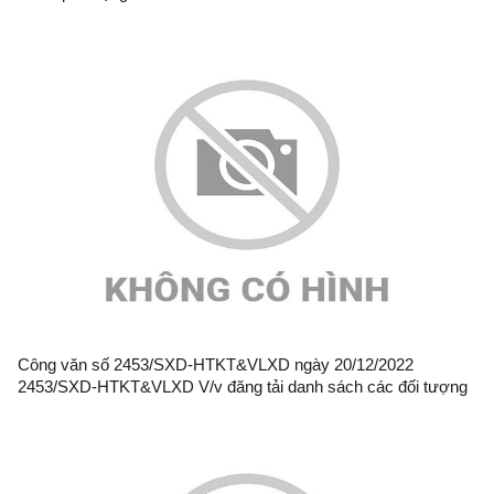
Công văn số 2453/SXD-HTKT&VLXD ngày 20/12/2022
2453/SXD-HTKT&VLXD V/v đăng tải danh sách các đối tượng
được mua nhà ở xã hội số 2, thành phố Lạng Sơn lên cổng
thông tin điện tử của Bộ Xây dựng(đợt 2)