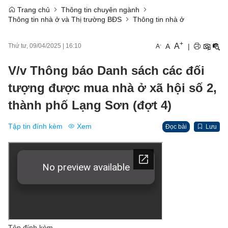
Trang chủ
Thông tin chuyên ngành
Thông tin nhà ở và Thị trường BĐS
Thông tin nhà ở
+
A
-
A
|
Thứ tư, 09/04/2025
|
16:10
A
V/v Thông báo Danh sách các đối
tượng được mua nhà ở xã hội số 2,
thành phố Lạng Sơn (đợt 4)
Tập tin đính kèm
Xem
Đọc bài
Lưu
Tệp đính kèm