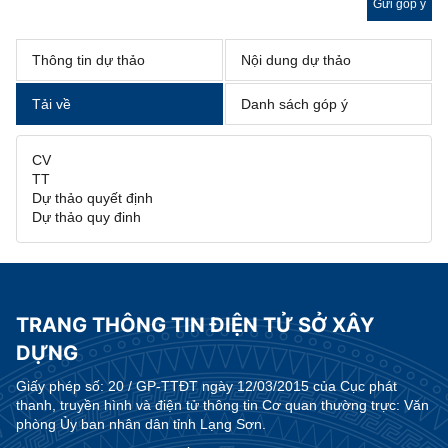
Gửi góp ý
Thông tin dự thảo
Nội dung dự thảo
Tải về
Danh sách góp ý
CV
TT
Dự thảo quyết định
Dự thảo quy đinh
TRANG THÔNG TIN ĐIỆN TỬ SỞ XÂY
DỰNG
Giấy phép số:
20 / GP-TTĐT ngày 12/03/2015 của Cục phát
thanh, truyền hình và điện tử thông tin Cơ quan thường trực: Văn
phòng Ủy ban nhân dân tỉnh Lạng Sơn.