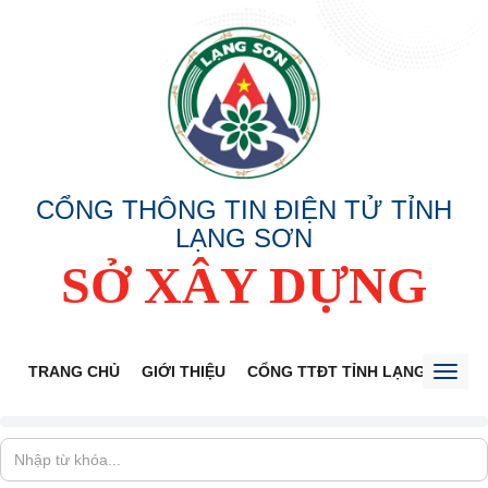
CỔNG THÔNG TIN ĐIỆN TỬ TỈNH
LẠNG SƠN
SỞ XÂY DỰNG
TRANG CHỦ
GIỚI THIỆU
CỔNG TTĐT TỈNH LẠNG SƠN
Toggl
naviga