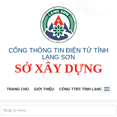
CỔNG THÔNG TIN ĐIỆN TỬ TỈNH
LẠNG SƠN
SỞ XÂY DỰNG
TRANG CHỦ
GIỚI THIỆU
CỔNG TTĐT TỈNH LẠNG SƠN
Toggl
naviga