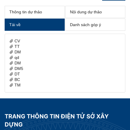
Thông tin dự thảo
Nội dung dự thảo
Tải về
Danh sách góp ý
CV
TT
DM
qd
DM
DM5
DT
BC
TM
TRANG THÔNG TIN ĐIỆN TỬ SỞ XÂY
DỰNG