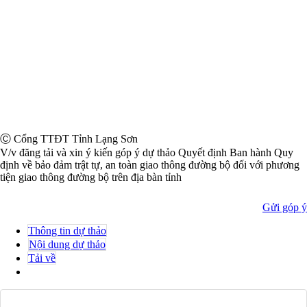
Ⓒ Cổng TTĐT Tỉnh Lạng Sơn
V/v đăng tải và xin ý kiến góp ý dự thảo Quyết định Ban hành Quy
định về bảo đảm trật tự, an toàn giao thông đường bộ đối với phương
tiện giao thông đường bộ trên địa bàn tỉnh
Gửi góp ý
Thông tin dự thảo
Nội dung dự thảo
Tải về
Danh sách góp ý