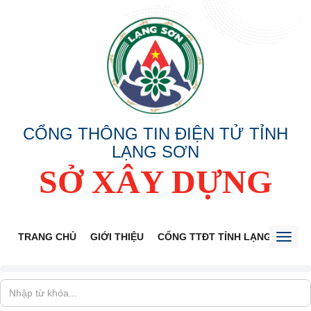
CỔNG THÔNG TIN ĐIỆN TỬ TỈNH
LẠNG SƠN
SỞ XÂY DỰNG
TRANG CHỦ
GIỚI THIỆU
CỔNG TTĐT TỈNH LẠNG SƠN
Toggl
naviga