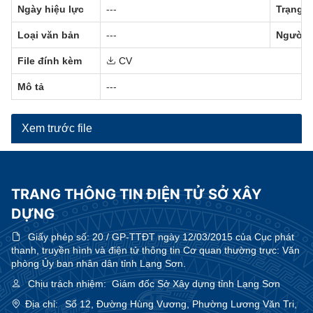
Ngày hiệu lực
---
Trạng t
Loại văn bản
---
Người 
File đính kèm
CV
Mô tả
---
Xem trước file
TRANG THÔNG TIN ĐIỆN TỬ SỞ XÂY
DỰNG
Giấy phép số:
20 / GP-TTĐT ngày 12/03/2015 của Cục phát
thanh, truyền hình và điện tử thông tin Cơ quan thường trực: Văn
phòng Ủy ban nhân dân tỉnh Lạng Sơn.
Chịu trách nhiệm:
Giám đốc Sở Xây dựng tỉnh Lạng Sơn
Địa chỉ:
Số 12, Đường Hùng Vương, Phường Lương Văn Tri,