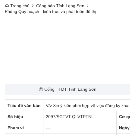
Trang chủ
Công báo Tỉnh Lạng Sơn
Phòng Quy hoạch - kiến trúc và phát triển đô thị
Ⓒ Cổng TTĐT Tỉnh Lạng Sơn
Tiêu đề văn bản
V/v Xin ý kiến phối hợp về việc đăng ký khai 
Số hiệu
2097/SGTVT-QLVTPTNL
Cơ qua
Phạm vi
---
Ngày b