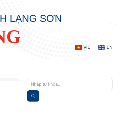
NH LẠNG SƠN
NG
VIE
EN