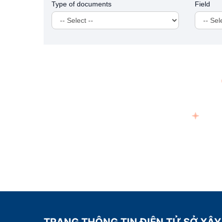
Type of documents
Field
TRANG THÔNG TIN ĐIỆN TỬ SỞ XÂ