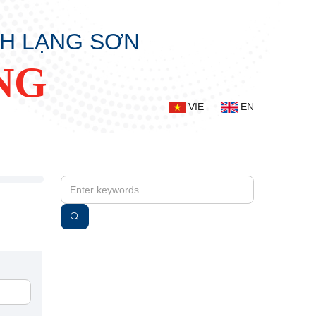
NH LẠNG SƠN
NG
VIE
EN