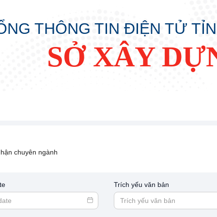
ỔNG THÔNG TIN ĐIỆN TỬ TỈ
SỞ XÂY DỰ
 nhận chuyên ngành
te
Trích yếu văn bản