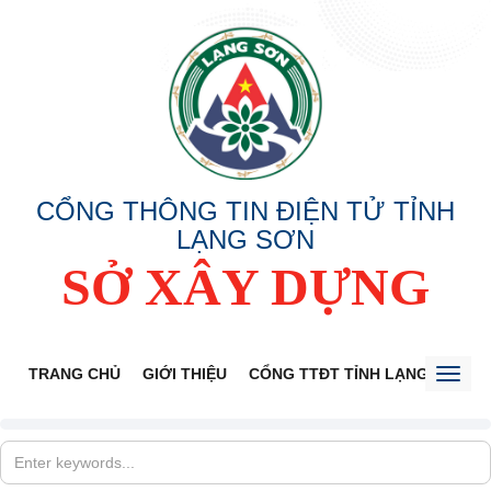
CỔNG THÔNG TIN ĐIỆN TỬ TỈNH
LẠNG SƠN
SỞ XÂY DỰNG
TRANG CHỦ
GIỚI THIỆU
CỔNG TTĐT TỈNH LẠNG SƠN
Toggl
naviga