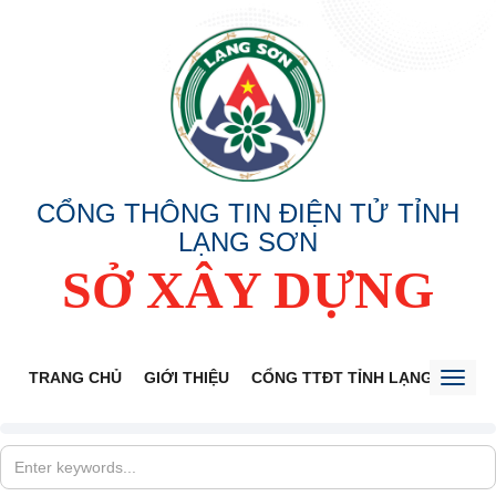
CỔNG THÔNG TIN ĐIỆN TỬ TỈNH
LẠNG SƠN
SỞ XÂY DỰNG
TRANG CHỦ
GIỚI THIỆU
CỔNG TTĐT TỈNH LẠNG SƠN
Toggl
naviga