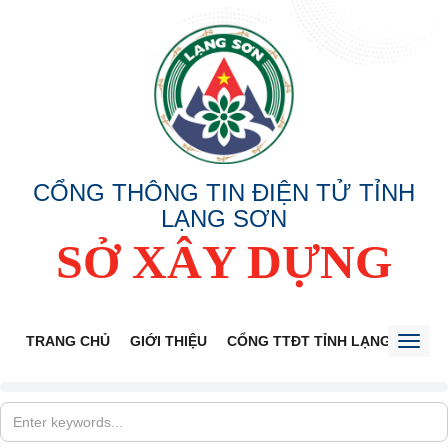
CỔNG THÔNG TIN ĐIỆN TỬ TỈNH
LẠNG SƠN
SỞ XÂY DỰNG
TRANG CHỦ
GIỚI THIỆU
CỔNG TTĐT TỈNH LẠNG SƠN
Toggl
naviga