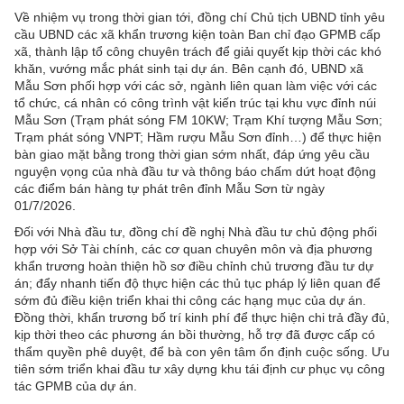
Về nhiệm vụ trong thời gian tới, đồng chí Chủ tịch UBND tỉnh yêu
cầu UBND các xã khẩn trương kiện toàn Ban chỉ đạo GPMB cấp
xã, thành lập tổ công chuyên trách để giải quyết kịp thời các khó
khăn, vướng mắc phát sinh tại dự án. Bên cạnh đó, UBND xã
Mẫu Sơn phối hợp với các sở, ngành liên quan làm việc với các
tổ chức, cá nhân có công trình vật kiến trúc tại khu vực đỉnh núi
Mẫu Sơn (Trạm phát sóng FM 10KW; Trạm Khí tượng Mẫu Sơn;
Trạm phát sóng VNPT; Hầm rượu Mẫu Sơn đỉnh…) để thực hiện
bàn giao mặt bằng trong thời gian sớm nhất, đáp ứng yêu cầu
nguyện vọng của nhà đầu tư và thông báo chấm dứt hoạt động
các điểm bán hàng tự phát trên đỉnh Mẫu Sơn từ ngày
01/7/2026.
Đối với Nhà đầu tư, đồng chí đề nghị Nhà đầu tư chủ động phối
hợp với Sở Tài chính, các cơ quan chuyên môn và địa phương
khẩn trương hoàn thiện hồ sơ điều chỉnh chủ trương đầu tư dự
án; đẩy nhanh tiến độ thực hiện các thủ tục pháp lý liên quan để
sớm đủ điều kiện triển khai thi công các hạng mục của dự án.
Đồng thời, khẩn trương bố trí kinh phí để thực hiện chi trả đầy đủ,
kịp thời theo các phương án bồi thường, hỗ trợ đã được cấp có
thẩm quyền phê duyệt, để bà con yên tâm ổn định cuộc sống. Ưu
tiên sớm triển khai đầu tư xây dựng khu tái định cư phục vụ công
tác GPMB của dự án.