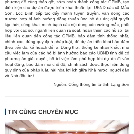
phương để cùng tháo gỡ, sớm hoàn thành công tác GPMB, tạo
điều kiện cho dự án được triển khai thuận lợi. UBND các xã Mẫu
Sơn, Lộc Bình tiếp tục đẩy mạnh tuyên truyền, vận động các
trường hợp bị ảnh hưởng đồng thuận ủng hộ dự án; giải quyết
kịp thời, công khai, minh bạch các nội dung còn vướng mắc; phối
hợp với các sở, ngành liên quan rà soát, hoàn thiện các hồ sơ, tài
liệu liên quan đến công tác GPMB, bảo đảm tính thống nhất,
chính xác, đúng quy định pháp luật, để dự án triển khai bảo đảm
theo tiến độ, kế hoạch để ra. Đồng thời, thống kê nhân khẩu, nhu
cầu việc làm của các hộ bị ảnh hưởng báo cáo UBND tỉnh để có
phương án giải quyết, bố trí việc làm phù hợp khi dự án đi vào
hoạt động; bảo đảm mọi chế độ, chính sách được thực hiện đúng
quy định của pháp luật, hài hòa lợi ích giữa Nhà nước, người dân
và Nhà đầu tư./.
Nguồn: Cổng thông tin tử tỉnh Lạng Sơn
TIN CÙNG CHUYÊN MỤC