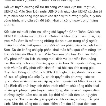
điểm tại khu vực đỉnh núi Mẫu Sơn và núi Phặt Chỉ.
Đối với tuyến đường hỗ trợ thi công vào khu vực núi Phặt Chỉ,
UBND xã Mẫu Sơn kiến nghị UBND tỉnh giao cho UBND xã chủ trì
thực hiện các công việc như: xác định vị trí hướng tuyến, quy mô
công trình, nhu cầu vốn để triển khai thi công ngay trong tháng
6/2026.
Kết luận tại buổi kiểm tra, đồng chí Nguyễn Cảnh Toàn, Chủ tịch
UBND tỉnh nhấn mạnh: Dự án Quần thể khu du lịch sinh thái, cáp
treo Mẫu Sơn là một trong những dự án quan trọng có ý nghĩa
chiến lược đặc biệt quan trọng đối với sự phát triển của tỉnh Lạng
Sơn. Dự án không chỉ góp phần khai thác hiệu quả tiềm năng, lợi
thế nổi trội của Khu du lịch Mẫu Sơn mà còn tạo động lực thúc
đẩy phát triển du lịch, thương mại, dịch vụ, tạo việc làm, nâng
cao thu nhập cho người dân, góp phần bảo đảm quốc phòng, an
ninh và thúc đẩy phát triển kinh tế - xã hội của tỉnh trong giai
đoạn tới. Đồng chí Chủ tịch UBND tỉnh ghi nhận, đánh giá cao sự
nỗ lực, cố gắng của cấp ủy, chính quyền địa phương, các cơ
quan, đơn vị liên quan và cấp ủy, chính quyền xã Mẫu Sơn và xã
Lộc Bình đã phát huy tinh thần trách nhiệm, chủ động triển khai
nhiều giải pháp tuyên truyền, vận động, đối thoại với người dân;
thường xuyên bám sát cơ sở, kịp thời nắm bắt tâm tư, nguyện
vọng của Nhân dân để giải quyết các khó khăn, vướng mắc phát
sinh. Nhờ đó, công tác đo đạc, kiểm đếm đạt kết quả tích cực.