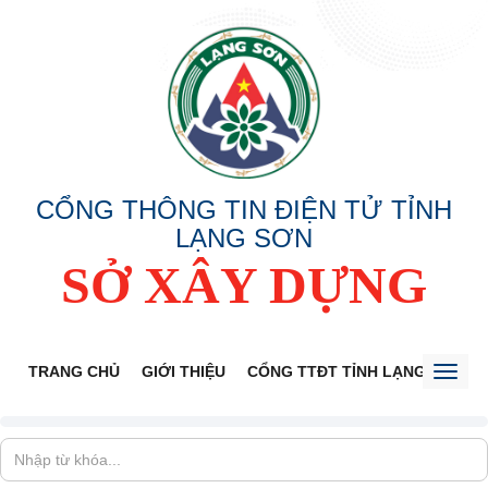
CỔNG THÔNG TIN ĐIỆN TỬ TỈNH
LẠNG SƠN
SỞ XÂY DỰNG
TRANG CHỦ
GIỚI THIỆU
CỔNG TTĐT TỈNH LẠNG SƠN
Toggl
naviga