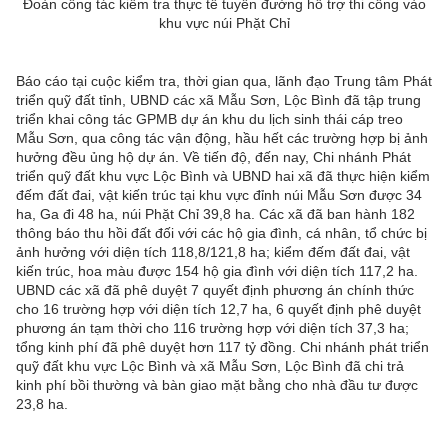
Đoàn công tác kiểm tra thực tế tuyến đường hỗ trợ thi công vào
khu vực núi Phặt Chỉ
Báo cáo tại cuộc kiểm tra, thời gian qua, lãnh đạo Trung tâm Phát
triển quỹ đất tỉnh, UBND các xã Mẫu Sơn, Lộc Bình đã tập trung
triển khai công tác GPMB dự án khu du lịch sinh thái cáp treo
Mẫu Sơn, qua công tác vận động, hầu hết các trường hợp bị ảnh
hưởng đều ủng hộ dự án. Về tiến độ, đến nay, Chi nhánh Phát
triển quỹ đất khu vực Lộc Bình và UBND hai xã đã thực hiện kiểm
đếm đất đai, vật kiến trúc tại khu vực đỉnh núi Mẫu Sơn được 34
ha, Ga đi 48 ha, núi Phặt Chỉ 39,8 ha. Các xã đã ban hành 182
thông báo thu hồi đất đối với các hộ gia đình, cá nhân, tổ chức bị
ảnh hưởng với diện tích 118,8/121,8 ha; kiểm đếm đất đai, vật
kiến trúc, hoa màu được 154 hộ gia đình với diện tích 117,2 ha.
UBND các xã đã phê duyệt 7 quyết định phương án chính thức
cho 16 trường hợp với diện tích 12,7 ha, 6 quyết định phê duyệt
phương án tạm thời cho 116 trường hợp với diện tích 37,3 ha;
tổng kinh phí đã phê duyệt hơn 117 tỷ đồng. Chi nhánh phát triển
quỹ đất khu vực Lộc Bình và xã Mẫu Sơn, Lộc Bình đã chi trả
kinh phí bồi thường và bàn giao mặt bằng cho nhà đầu tư được
23,8 ha.