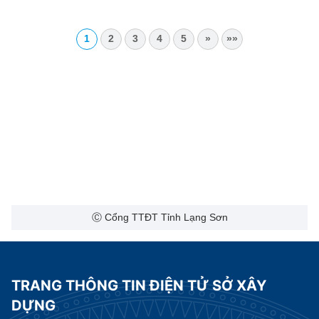
phường Tam Thanh, tỉnh Lạng Sơn
1
2
3
4
5
»
»»
Ⓒ Cổng TTĐT Tỉnh Lạng Sơn
TRANG THÔNG TIN ĐIỆN TỬ SỞ XÂY
DỰNG