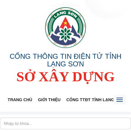
CỔNG THÔNG TIN ĐIỆN TỬ TỈNH
LẠNG SƠN
SỞ XÂY DỰNG
TRANG CHỦ
GIỚI THIỆU
CỔNG TTĐT TỈNH LẠNG SƠN
Toggl
naviga