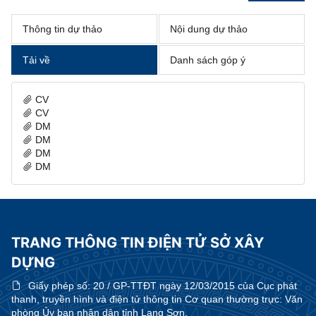
Thông tin dự thảo
Nội dung dự thảo
Tải về
Danh sách góp ý
CV
CV
DM
DM
DM
DM
TRANG THÔNG TIN ĐIỆN TỬ SỞ XÂY
DỰNG
Giấy phép số:
20 / GP-TTĐT ngày 12/03/2015 của Cục phát
thanh, truyền hình và điện tử thông tin Cơ quan thường trực: Văn
phòng Ủy ban nhân dân tỉnh Lạng Sơn.