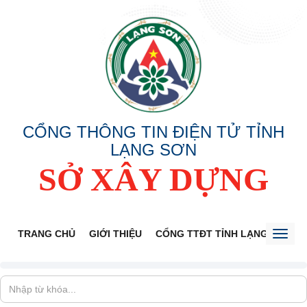
CỔNG THÔNG TIN ĐIỆN TỬ TỈNH
LẠNG SƠN
SỞ XÂY DỰNG
TRANG CHỦ
GIỚI THIỆU
CỔNG TTĐT TỈNH LẠNG SƠN
Toggl
naviga