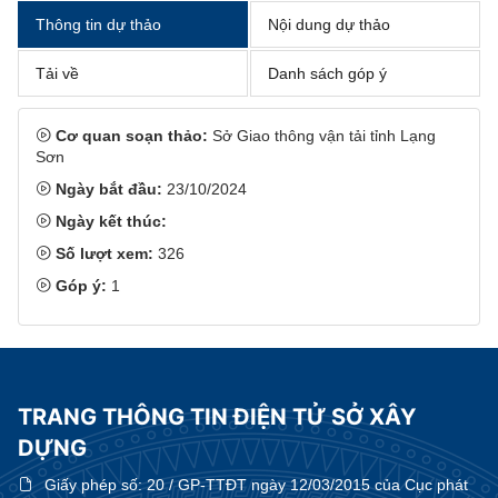
Thông tin dự thảo
Nội dung dự thảo
Tải về
Danh sách góp ý
Cơ quan soạn thảo:
Sở Giao thông vận tải tỉnh Lạng
Sơn
Ngày bắt đầu:
23/10/2024
Ngày kết thúc:
Số lượt xem:
326
Góp ý:
1
TRANG THÔNG TIN ĐIỆN TỬ SỞ XÂY
DỰNG
Giấy phép số:
20 / GP-TTĐT ngày 12/03/2015 của Cục phát