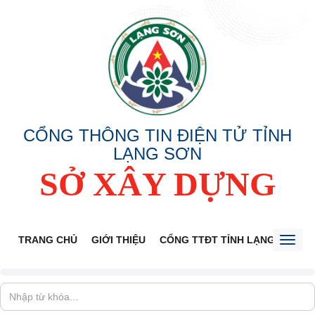
CỔNG THÔNG TIN ĐIỆN TỬ TỈNH
LẠNG SƠN
SỞ XÂY DỰNG
TRANG CHỦ
GIỚI THIỆU
CỔNG TTĐT TỈNH LẠNG SƠN
Toggl
naviga