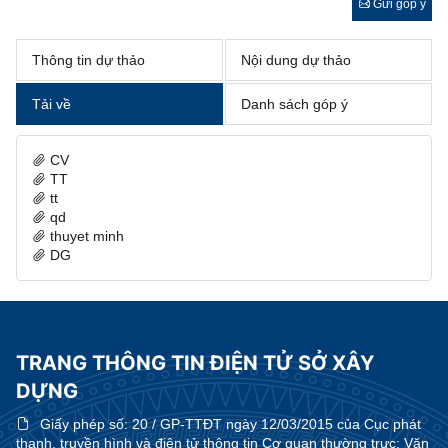
Gửi góp ý
Thông tin dự thảo
Nội dung dự thảo
Tải về
Danh sách góp ý
CV
TT
tt
qd
thuyet minh
DG
TRANG THÔNG TIN ĐIỆN TỬ SỞ XÂY
DỰNG
Giấy phép số:
20 / GP-TTĐT ngày 12/03/2015 của Cục phát
thanh, truyền hình và điện tử thông tin Cơ quan thường trực: Văn