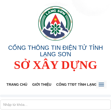
CỔNG THÔNG TIN ĐIỆN TỬ TỈNH
LẠNG SƠN
SỞ XÂY DỰNG
TRANG CHỦ
GIỚI THIỆU
CỔNG TTĐT TỈNH LẠNG SƠN
Toggl
naviga