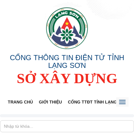
CỔNG THÔNG TIN ĐIỆN TỬ TỈNH
LẠNG SƠN
SỞ XÂY DỰNG
TRANG CHỦ
GIỚI THIỆU
CỔNG TTĐT TỈNH LẠNG SƠN
Toggl
naviga