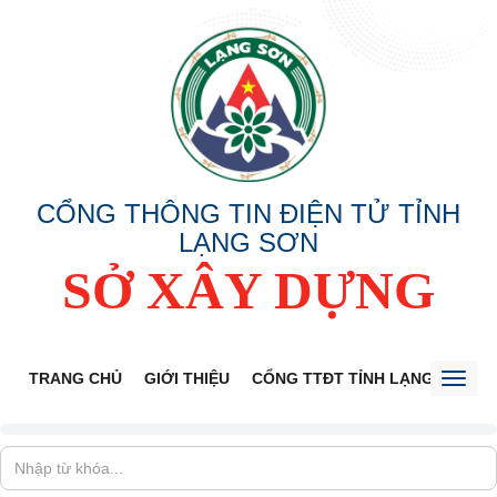
CỔNG THÔNG TIN ĐIỆN TỬ TỈNH
LẠNG SƠN
SỞ XÂY DỰNG
TRANG CHỦ
GIỚI THIỆU
CỔNG TTĐT TỈNH LẠNG SƠN
Toggl
naviga