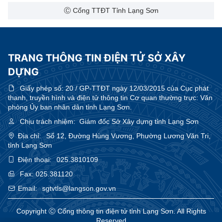
Ⓒ Cổng TTĐT Tỉnh Lạng Sơn
TRANG THÔNG TIN ĐIỆN TỬ SỞ XÂY
DỰNG
Giấy phép số:
20 / GP-TTĐT ngày 12/03/2015 của Cục phát
thanh, truyền hình và điện tử thông tin Cơ quan thường trực: Văn
phòng Ủy ban nhân dân tỉnh Lạng Sơn.
Chịu trách nhiệm:
Giám đốc Sở Xây dựng tỉnh Lạng Sơn
Địa chỉ:
Số 12, Đường Hùng Vương, Phường Lương Văn Tri,
tỉnh Lạng Sơn
Điện thoại:
025.3810109
Fax:
025.381120
Email:
sgtvtls@langson.gov.vn
Copyright Ⓒ Cổng thông tin điện tử tỉnh Lạng Sơn. All Rights
Reserved