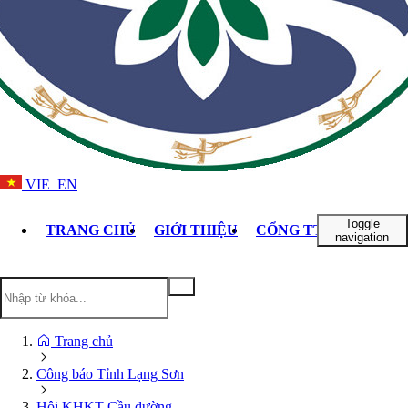
VIE
EN
Toggle
TRANG CHỦ
GIỚI THIỆU
CỔNG TTĐT TỈNH L
navigation
Trang chủ
Công báo Tỉnh Lạng Sơn
Hội KHKT Cầu đường